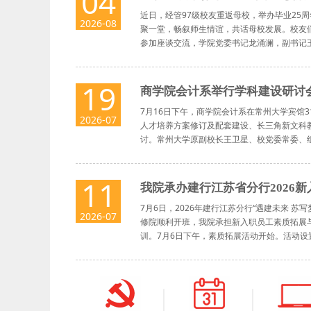
04
近日，经管97级校友重返母校，举办毕业25
2026-08
聚一堂，畅叙师生情谊，共话母校发展。校友
参加座谈交流，学院党委书记龙涌澜，副书记王彩
19
商学院会计系举行学科建设研讨
7月16日下午，商学院会计系在常州大学宾馆
2026-07
人才培养方案修订及配套建设、长三角新文科
讨。常州大学原副校长王卫星、校党委常委、组织
11
我院承办建行江苏省分行2026新
7月6日，2026年建行江苏分行“遇建未来 
2026-07
修院顺利开班，我院承担新入职员工素质拓展与
训。7月6日下午，素质拓展活动开始。活动设置