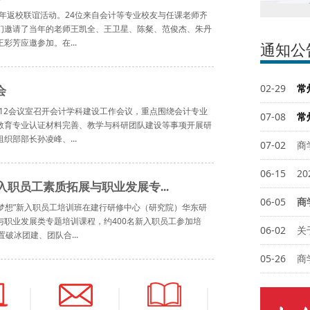
周年返校联谊活动。24位来自会计等专业校友与任课老师齐
们邀请了当年的老师王凯全、王卫星、陈粲、范俊杰、朱丹
芳应邀参加。在...
通知公
02-29
常
会
312会议室召开会计学科建设工作会议，重点围绕会计专业
07-08
教育专业认证材料完善、教学与科研团队建设等事项开展研
部部长孙凌峰、...
07-02
商
06-15
2
入职员工素质拓展与职业发展专...
06-05
商
苏写梦想”新入职员工培训班在建行研修中心（研究院）华东研
职业发展类专题培训课程，约400名新入职员工参加培
06-02
破冰团建、团队合...
05-26
商