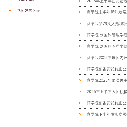
2026年上半年团员发
党团发展公示
商学院上半年党的发展对
商学院第79期入党积
商学院 刘国钧管理学院
商学院 刘国钧管理学院
商学院2025年度团内
商学院预备党员转正公示
商学院2025年团员民
2026年上半年入团积
商学院预备党员转正公示
商学院下半年发展党员公