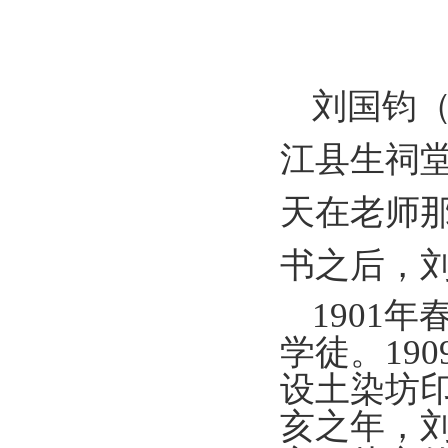
刘国钧
江县生祠
天在老师
书之后，
1901
年
学徒。
190
设土染坊
亥之年，