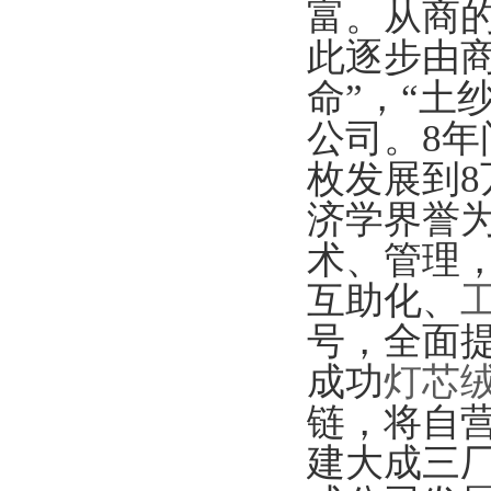
富。从商
此逐步由
命
”
，
“
土
公司。
8
年
枚发展到
8
济学界誉
术、管理
互助化、
号，全面
成功
灯芯
链，将自
建大成三