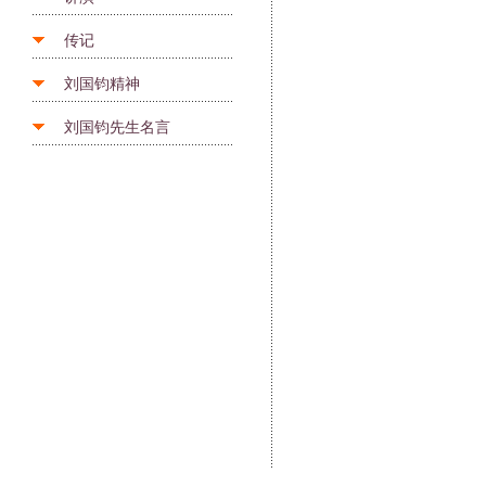
传记
刘国钧精神
刘国钧先生名言